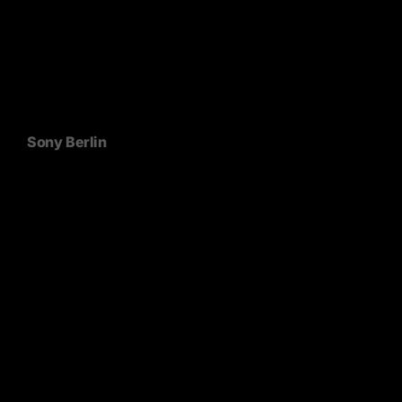
Sony Berlin
Studio Karhard
MBSY
Massproductions, Baux