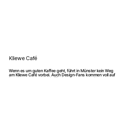
Kliewe Café
Wenn es um guten Kaffee geht, führt in Münster kein Weg
am Kliewe Café vorbei. Auch Design-Fans kommen voll auf
ihre Kosten, denn das Café mit angrenzendem Showroom
wurde sagenhaft schön gestaltet durch unsere Freunde
von Gerdesmeyer Krohn. Seit wenigen Wochen stehen nun
auch die Tio Chairs und Tables von Massproductions vor
dem Café und laden zum verweilen ein.
Münster
Gerdesmeyer Krohn
Kliewe
Massproductions